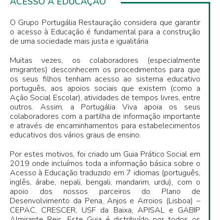
ACESSO À EDUCAÇÃO
O Grupo Portugália Restauração considera que garantir
o acesso à Educação é fundamental para a construção
de uma sociedade mais justa e igualitária.
Muitas vezes, os colaboradores (especialmente
imigrantes) desconhecem os procedimentos para que
os seus filhos tenham acesso ao sistema educativo
português, aos apoios sociais que existem (como a
Ação Social Escolar), atividades de tempos livres, entre
outros. Assim, a Portugália Viva apoia os seus
colaboradores com a partilha de informação importante
e através de encaminhamentos para estabelecimentos
educativos dos vários graus de ensino.
Por estes motivos, foi criado um Guia Prático Social em
2019 onde incluímos toda a informação básica sobre o
Acesso à Educação traduzido em 7 idiomas (português,
inglês, árabe, nepali, bengali, mandarim, urdu), com o
apoio dos nossos parceiros do Plano de
Desenvolvimento da Pena, Anjos e Arroios (Lisboa) –
CEPAC, CRESCER, USF da Baixa, APISAL e GABIP
Almirante Reis. Este Guia é distribuído por todos os